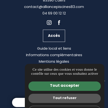
83390 Cuers
contact@alliancepiscines83.com
04 69 00 12 12
Accès
Guide local et liens
Informations complémentaires
Mentions légales
Politique de confidentialité
Ce site utilise des cookies et vous donne le
contrôle sur ceux que vous souhaitez activer
Gestion des cookies
Tout accepter
Tout refuser
DEMANDEZ UN DEVIS