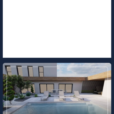
Ollioules 83090
Toulon 83 dans le Var
Solliès 83210
Le Pradet 83220