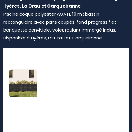
Hyères, La Crau et Carqueiranne
Piscine coque polyester AGATE 10 m : bassin
rectangulaire avec pans coupés, fond progressif et
banquette conviviale. Volet roulant immergé inclus.
Disponible à Hyères, La Crau et Carqueiranne.
Rechercher
Nos prestations sur le
secteur de La Seyne sur
Mer 83500
Piscine coque polyester avec plage immergée
La Seyne sur Mer 83500 : installez un bassin
design avec espace détente petit bain pour
toute la famille 2026