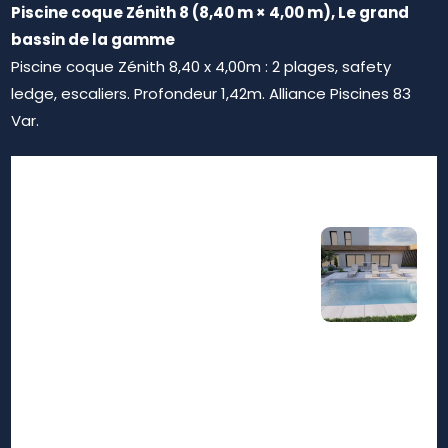
Piscine coque Zénith 8 (8,40 m × 4,00 m), Le grand
bassin de la gamme
Piscine coque Zénith 8,40 x 4,00m : 2 plages, safety
ledge, escaliers. Profondeur 1,42m. Alliance Piscines 83
Var.
Notre zone d'activité pour
ce service Piscine coque à
fond plat ou fond incliné
prix La Seyne sur Mer 83500
: comparez les tarifs et les
avantages selon votre
usage familial ou sportif
2026