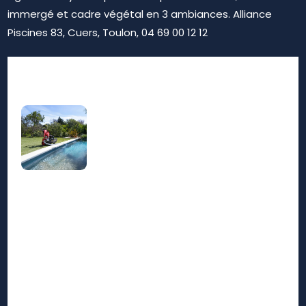
immergé et cadre végétal en 3 ambiances. Alliance
Piscines 83, Cuers, Toulon, 04 69 00 12 12
Nos prestations sur le
Rechercher
secteur de Solliès 83210
Vente spa de nage avec balnéo et nage à
contre courant Solliès 83210 : profitez d'un
bassin de sport et bien-être compact 2026
Acheter volet hors sol pour piscine Maytronics
ou Abriblue Solliès 83210 : sécurisez votre bassin
avec une couverture automatique motorisée
haute qualité 2026