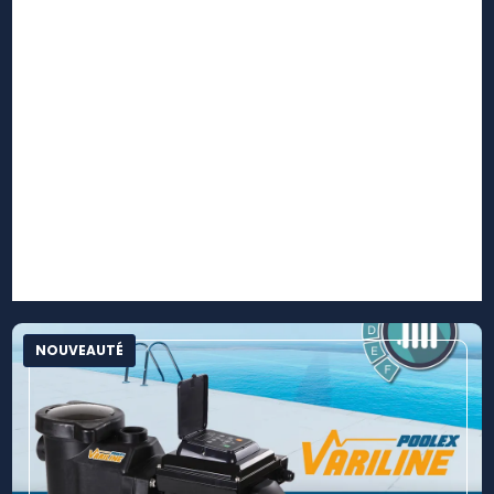
réalisez des économies
2026
Le Pradet 83220
Rocbaron 83136
Sanary sur Mer 83110
La Valette du Var 83160
NOUVEAUTÉ