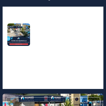
Nos prestations sur le
Rechercher
secteur de La Valette du
Var 83160
Trouver des pièces détachées neuves pour
piscine La Valette du Var 83160
Vente abri de piscine avec structure aluminium
et vitrage polycarbonate La Valette du Var
83160 : sécurisez votre bassin et prolongez la
saison de baignade 2026