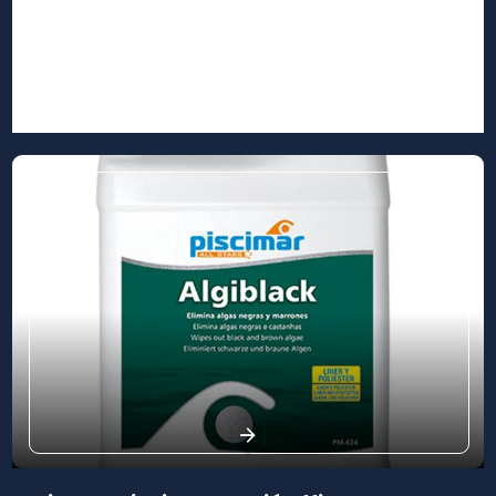
La Crau 83260
La Farlède 83210